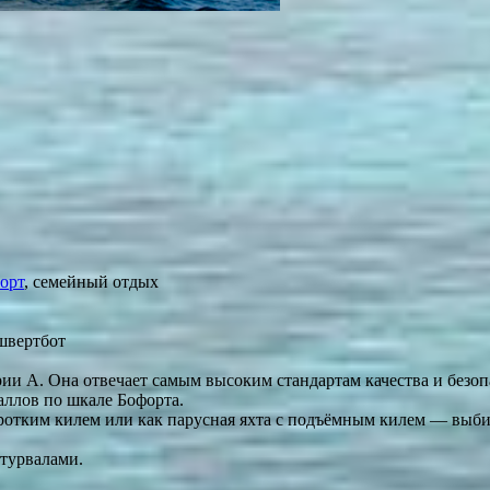
орт
, семейный отдых
швертбот
рии А. Она отвечает самым высоким стандартам качества и безоп
аллов по шкале Бофорта.
оротким килем или как парусная яхта с подъёмным килем — выби
штурвалами.