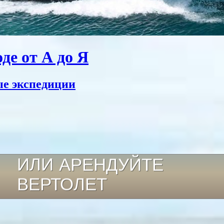
де от А до Я
ые экспедиции