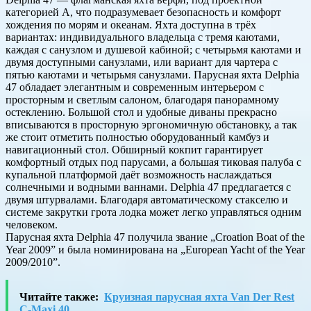
категорией А, что подразумевает безопасность и комфорт
хождения по морям и океанам. Яхта доступна в трёх
вариантах: индивидуального владельца с тремя каютами,
каждая с санузлом и душевой кабиной; с четырьмя каютами и
двумя доступными санузлами, или вариант для чартера с
пятью каютами и четырьмя санузлами. Парусная яхта Delphia
47 обладает элегантным и современным интерьером с
просторным и светлым салоном, благодаря панорамному
остеклению. Большой стол и удобные диваны прекрасно
вписываются в просторную эргономичную обстановку, а так
же стоит отметить полностью оборудованный камбуз и
навигационный стол. Обширный кокпит гарантирует
комфортный отдых под парусами, а большая тиковая палуба с
купальной платформой даёт возможность наслаждаться
солнечными и водными ваннами. Delphia 47 предлагается с
двумя штурвалами. Благодаря автоматическому стакселю и
системе закрутки грота лодка может легко управляться одним
человеком.
Парусная яхта Delphia 47 получила звание „Croation Boat of the
Year 2009” и была номинирована на „European Yacht of the Year
2009/2010”.
Читайте также:
Круизная парусная яхта Van Der Rest
C-Maxi 40