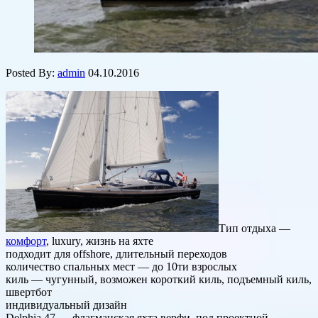
Posted By:
admin
04.10.2016
Тип отдыха —
комфорт
, luxury, жизнь на яхте
подходит для offshore, длительный переходов
количество спальных мест — до 10ти взрослых
киль — чугунный, возможен короткий киль, подъемный киль,
швертбот
индивидуальный дизайн
Delphia 47 — флагманская яхта верфи, под проектной