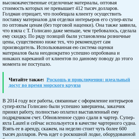
высококачественные отделочные материалы, оптовая
стоимость которых не превышает 412 тысяч долларов.
Голдман отрицает, что пообещала клиенту осуществить
поставку материалов для отделки интерьеров его супер-яхты
по оптовым ценам (без торговой наценки). Она также заявила,
что взяла с Т. Голисано даже меньше, чем требовалось, сделала
ему скидку. По ряду позиций были установлены розничные
цены, существенно ниже тех, что рекомендует сам
производитель. Использованная ею система оценки
материалов была неоднократно успешно опробована и
никаких нареканий от клиентов по данному поводу до этого
момента не поступало.
Читайте также:
Роскошь и приключения: идеальный
досуг во время морского круиза
В 2014 году все работы, связанные с оформление интерьеров
супер-яхты Голисано были успешно завершены, заказчик
принял работу, полностью оплатил выставленный ему
подрядчиком счет. Обновленное судно сдали в чартер. Супер-
яхта Laurel и сейчас используется в качестве чартерного судна.
Взять ее в аренду, скажем, на неделю стоит чуть более 600
тысяч долларов. Речь идет о роскошной лодке, оборудованной